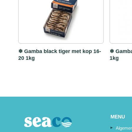
❄ Gamba black tiger met kop 16-
❄ Gamba 
20 1kg
1kg
MENU
Algemen