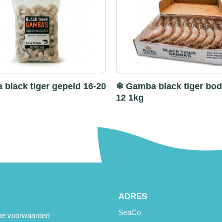
black tiger gepeld 16-20
❄ Gamba black tiger bod
12 1kg
ADRES
SeaCo
e voorwaarden