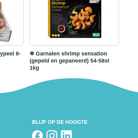
ypeel 8-
❄ Garnalen shrimp sensation
(gepeld en gepaneerd) 54-58st
1kg
BLIJF OP DE HOOGTE