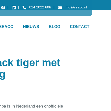
024 2022 606
info@seaco.nl
SEACO
NIEUWS
BLOG
CONTACT
ck tiger met
kg
ba is in Nederland een onofficiële