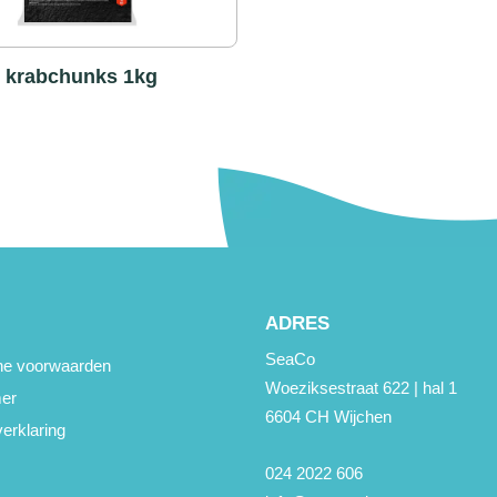
 krabchunks 1kg
ADRES
SeaCo
e voorwaarden
Woeziksestraat 622 | hal 1
mer
6604 CH Wijchen
erklaring
024 2022 606