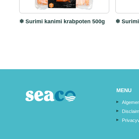
❄ Surimi kanimi krabpoten 500g
❄ Surimi
MENU
Algemen
Disclai
Privacyv