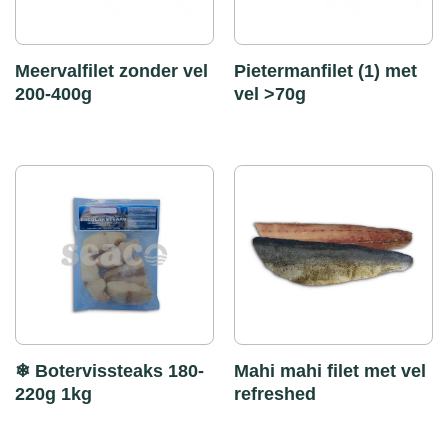
Meervalfilet zonder vel
Pietermanfilet (1) met
200-400g
vel >70g
❄ Botervissteaks 180-
Mahi mahi filet met vel
220g 1kg
refreshed