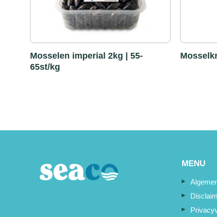
Mosselen imperial 2kg | 55-
Mosselk
65st/kg
MENU
Algemen
Disclai
Privacyv