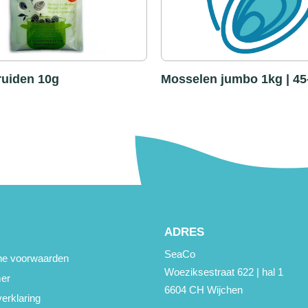
ruiden 10g
Mosselen jumbo 1kg | 45
ADRES
SeaCo
e voorwaarden
Woeziksestraat 622 | hal 1
mer
6604 CH Wijchen
erklaring