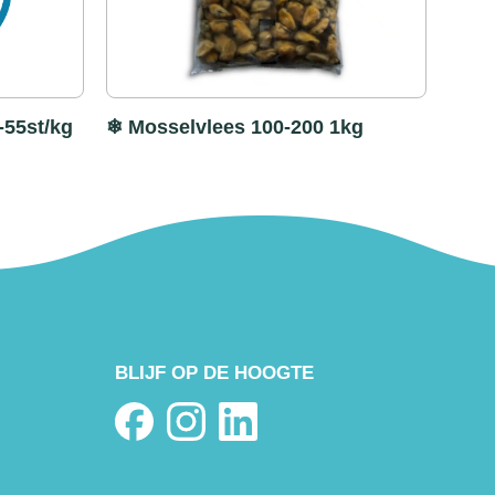
-55st/kg
❄ Mosselvlees 100-200 1kg
BLIJF OP DE HOOGTE