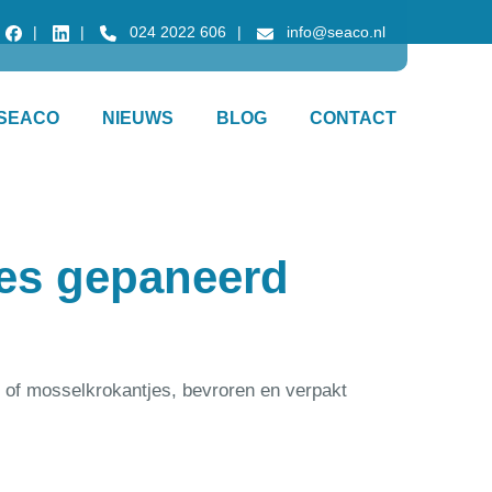
024 2022 606
info@seaco.nl
SEACO
NIEUWS
BLOG
CONTACT
es gepaneerd
of mosselkrokantjes, bevroren en verpakt