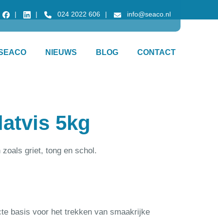
024 2022 606
info@seaco.nl
SEACO
NIEUWS
BLOG
CONTACT
latvis 5kg
zoals griet, tong en schol.
cte basis voor het trekken van smaakrijke