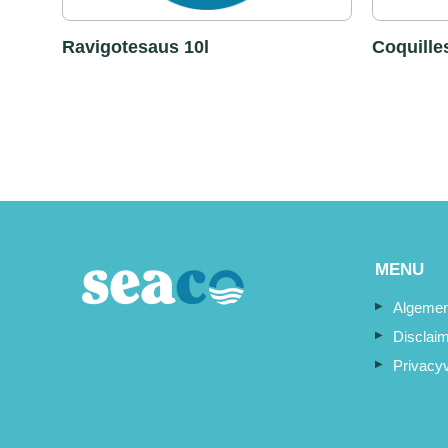
Ravigotesaus 10l
Coquille
MENU
Algemen
Disclai
Privacyv