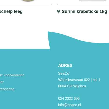
schelp leeg
❄ Surimi krabsticks 1kg
ADRES
SeaCo
e voorwaarden
Woeziksestraat 622 | hal 1
mer
6604 CH Wijchen
erklaring
024 2022 606
info@seaco.nl