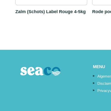
Zalm (Schots) Label Rouge 4-5kg
Rode poo
MENU
Algemen
Disclai
Privacyv