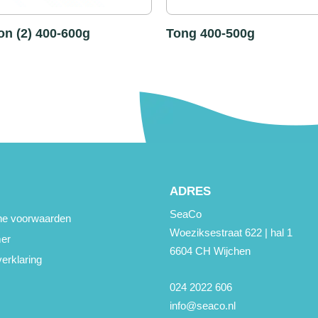
n (2) 400-600g
Tong 400-500g
ADRES
SeaCo
e voorwaarden
Woeziksestraat 622 | hal 1
mer
6604 CH Wijchen
erklaring
024 2022 606
info@seaco.nl