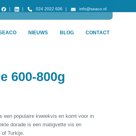
024 2022 606
info@seaco.nl
SEACO
NIEUWS
BLOG
CONTACT
le 600-800g
s een populaire kweekvis en komt voor in
kte dorade is een matigvette vis en
of Turkije.