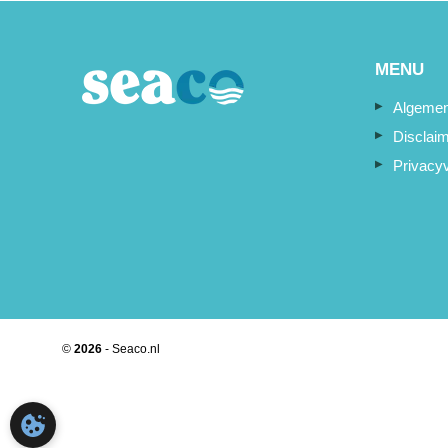
MENU
Algemen
Disclai
Privacyv
©
2026
- Seaco.nl
COOKIE-INSTELLINGEN