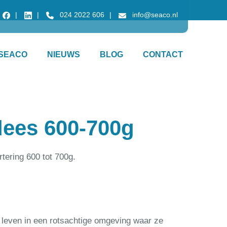
024 2022 606
info@seaco.nl
SEACO
NIEUWS
BLOG
CONTACT
dees 600-700g
tering 600 tot 700g.
e leven in een rotsachtige omgeving waar ze