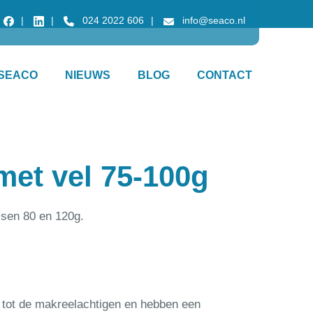
024 2022 606
info@seaco.nl
SEACO
NIEUWS
BLOG
CONTACT
 met vel 75-100g
ussen 80 en 120g.
n tot de makreelachtigen en hebben een