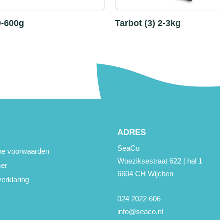
0-600g
Tarbot (3) 2-3kg
ADRES
SeaCo
e voorwaarden
Woeziksestraat 622 | hal 1
mer
6604 CH Wijchen
erklaring
024 2022 606
info@seaco.nl