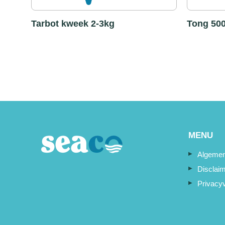
Tarbot kweek 2-3kg
Tong 50
MENU
Algemen
Disclai
Privacyv