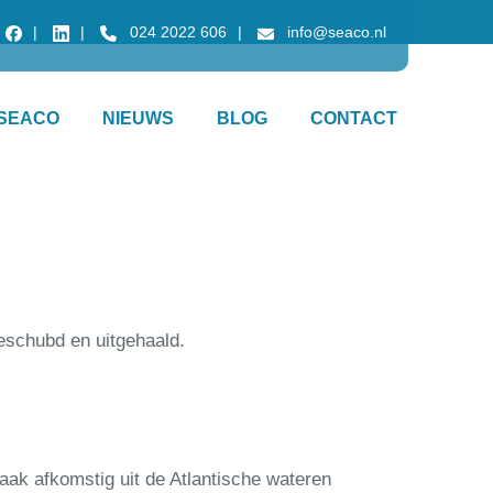
024 2022 606
info@seaco.nl
SEACO
NIEUWS
BLOG
CONTACT
eschubd en uitgehaald.
aak afkomstig uit de Atlantische wateren