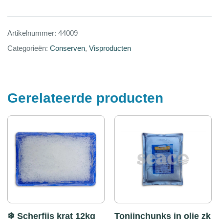
Artikelnummer:
44009
Categorieën:
Conserven
,
Visproducten
Gerelateerde producten
❄ Scherfijs krat 12kg
Tonijnchunks in olie zk