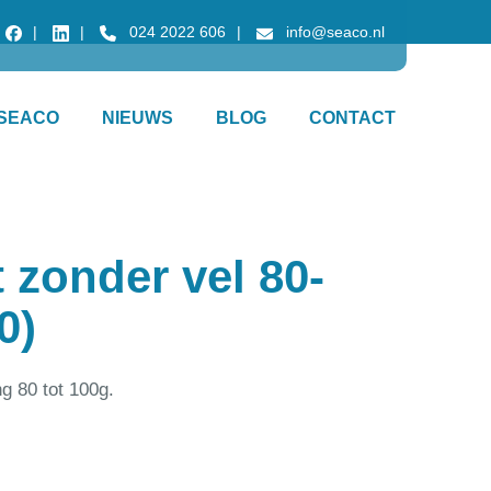
024 2022 606
info@seaco.nl
SEACO
NIEUWS
BLOG
CONTACT
t zonder vel 80-
0)
ng 80 tot 100g.