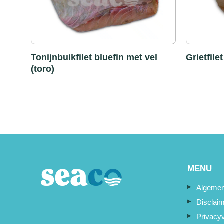
Tonijnbuikfilet bluefin met vel
Grietfile
(toro)
MENU
Algemen
Disclai
Privacyv