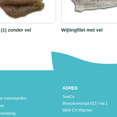
t (1) zonder vel
Wijtingfilet met vel
ADRES
SeaCo
e voorwaarden
Woeziksestraat 622 | hal 1
mer
6604 CH Wijchen
erklaring