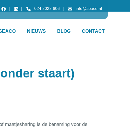
024 2022 606
info@seaco.nl
SEACO
NIEUWS
BLOG
CONTACT
zonder staart)
of maatjesharing is de benaming voor de