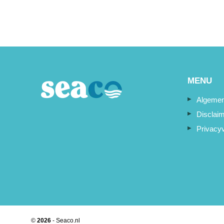
MENU
Algemen
Disclai
Privacyv
©
2026
- Seaco.nl