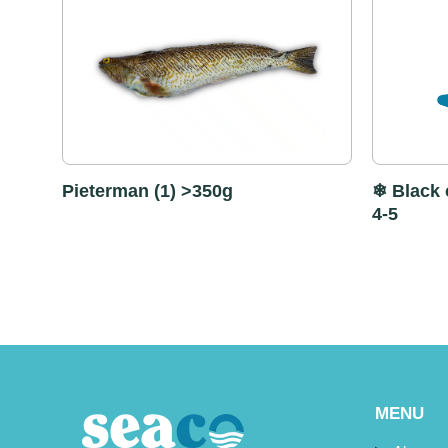
Pieterman (1) >350g
❄ Black 
4-5
MENU