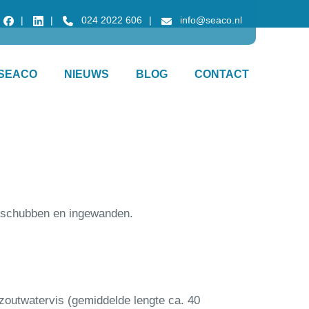
024 2022 606
info@seaco.nl
SEACO
NIEUWS
BLOG
CONTACT
n schubben en ingewanden.
zoutwatervis (gemiddelde lengte ca. 40