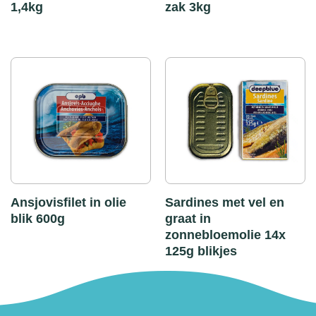
1,4kg
zak 3kg
Ansjovisfilet in olie
Sardines met vel en
blik 600g
graat in
zonnebloemolie 14x
125g blikjes