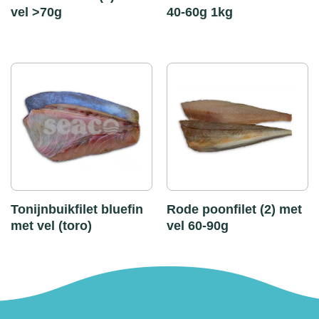
vel >70g
40-60g 1kg
Tonijnbuikfilet bluefin
Rode poonfilet (2) met
met vel (toro)
vel 60-90g