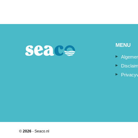
MENU
Algemen
Disclai
Privacyv
©
2026
- Seaco.nl