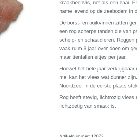
kraakbeenvis, net als een haai. E
name levend op de zeebodem in de
De borst- en buikvinnen zitten geï
een rog scherpe tanden die van pa
schelp- en schaaldieren. Roggen p
vaak ruim 8 jaar over doen om ges
maar tientallen eitjes per jaar.
Hoewel het hele jaar verkrijgbaar is
mei kan het vlees wat dunner zijn.
Noordzee: in de eerste plaats stek
Rog heeft stevig, lichtrozig vlees
lichtzoetig van smaak is.
Artikelnummer:
12072