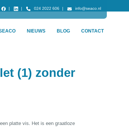
024 2022 606
info@seaco.nl
SEACO
NIEUWS
BLOG
CONTACT
let (1) zonder
een platte vis. Het is een graatloze