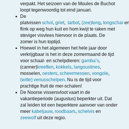
verpakt. Het seizoen van de Moules de Buchot
loopt tegenwoordig tot eind januari.
De
platvissen
schol
,
griet
,
tarbot
,
(zee)tong
,
tongschar
e
flink op weg hun kuit en hom kwijt te raken met
steviger visvlees hiervoor in de plaats. De
zomer is hun toptijd.
Hoewel in het algemeen het hele jaar door
verkrijgbaar is het in deze zomermaand de tijd
voor schaal- en schelpdieren:
gamba’s
,
(canner)
kreeften
,
kokkels
,
langoustines
,
mosselen,
oesters
,
scheermessen
,
vongole
,
(witte) venusschelpen
. Nu is de tijd voor
prachtige fruit de mer-schalen!
De Noorse vissersvloot vaart in de
vakantieperiode (augustus) beperkter uit. Dat
zal leiden tot een beperktere aanvoer van onder
meer
kabeljauw
,
roodbaars
,
schelvis
en
zeewolf
uit deze regio.