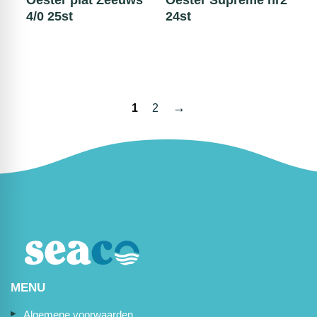
Oester plat Zeeuws
Oester Suprême nr2
4/0 25st
24st
→
1
2
MENU
Algemene voorwaarden